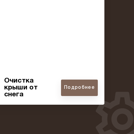
Очистка
крыши от
Подробнее
снега