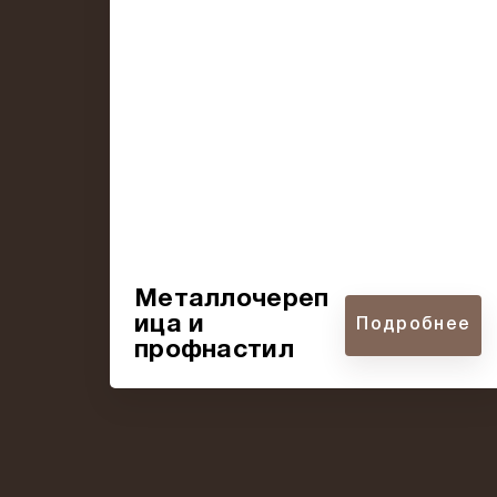
Металлочереп
ица и
Подробнее
профнастил