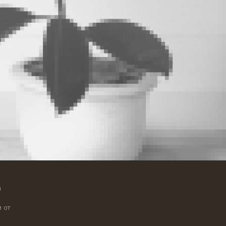
я
 от